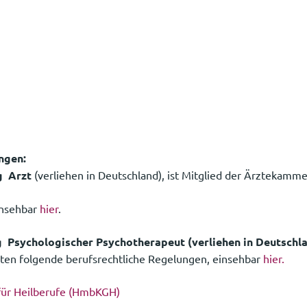
ngen:
g Arzt
(verliehen in Deutschland), ist Mitglied der Ärztekam
insehbar
hier
.
g Psychologischer Psychotherapeut (verliehen in Deutschl
lten folgende berufsrechtliche Regelungen, einsehbar
hier.
ür Heilberufe (HmbKGH)