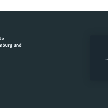
te
amburg und
G